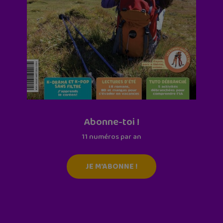
Abonne-toi !
11 numéros par an
JE M'ABONNE !