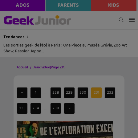
ADOS
PARENTS
KIDS
Tendances
Les sorties geek de l’été à Paris : One Piece au musée Grévin, Zoo Art
Show, Passion Japon…
Accueil
Jeux video
(Page 231)
...
«
1
228
229
230
231
232
...
233
234
239
»