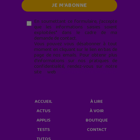
En soumettant ce formulaire, j’accepte
que les informations saisies soient
exploitées* dans le cadre de ma
demande de contact.
Vous pouvez vous désabonner à tout
moment en cliquant sur le lien en bas de
page de nos emails. Pour obtenir plus
d'informations sur nos pratiques de
confidentialité, rendez-vous sur notre
site web
geekjunior.fr/informations-
cookies/
ACCUEIL
À LIRE
ACTUS
À VOIR
APPLIS
BOUTIQUE
TESTS
CONTACT
TUTOS