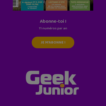
Abonne-toi !
11 numéros par an
JE M'ABONNE !