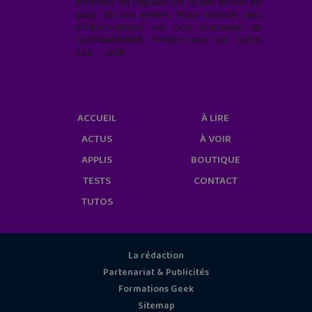
moment en cliquant sur le lien en bas de
page de nos emails. Pour obtenir plus
d'informations sur nos pratiques de
confidentialité, rendez-vous sur notre
site web
geekjunior.fr/informations-
cookies/
ACCUEIL
À LIRE
ACTUS
À VOIR
APPLIS
BOUTIQUE
TESTS
CONTACT
TUTOS
La rédaction
Partenariat & Publicités
Formations Geek
Sitemap