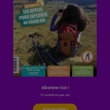
Abonne-toi !
11 numéros par an
JE M'ABONNE !