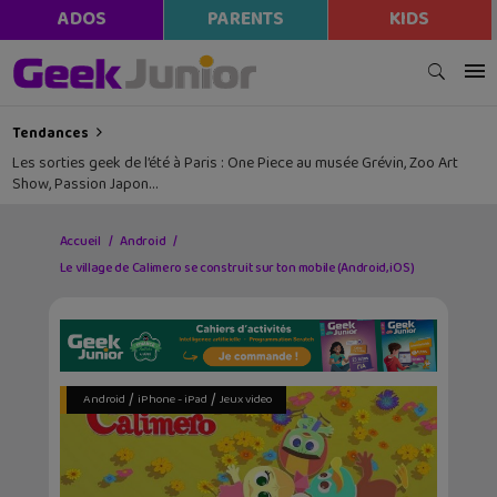
ADOS
PARENTS
KIDS
Tendances
Les sorties geek de l’été à Paris : One Piece au musée Grévin, Zoo Art
Show, Passion Japon…
Accueil
Android
Le village de Calimero se construit sur ton mobile (Android, iOS)
/
/
Android
iPhone - iPad
Jeux video