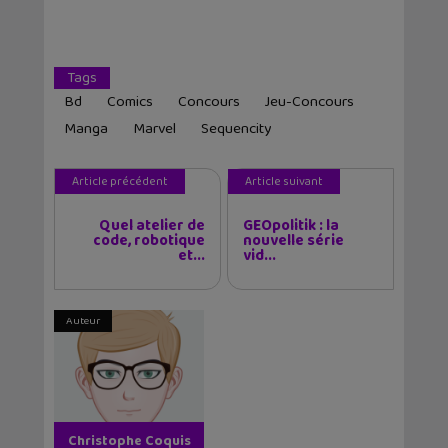
Tags
Bd
Comics
Concours
Jeu-Concours
Manga
Marvel
Sequencity
Article précédent
Article suivant
Quel atelier de
GEOpolitik : la
code, robotique
nouvelle série
et...
vid...
Auteur
Christophe Coquis