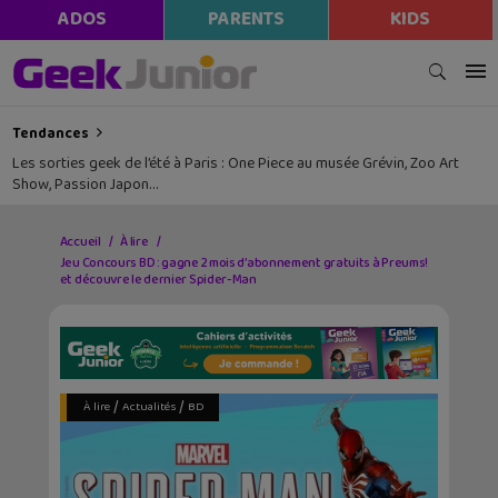
ADOS
PARENTS
KIDS
Tendances
Les sorties geek de l’été à Paris : One Piece au musée Grévin, Zoo Art
Show, Passion Japon…
Accueil
À lire
Jeu Concours BD : gagne 2 mois d’abonnement gratuits à Preums!
et découvre le dernier Spider-Man
/
/
À lire
Actualités
BD