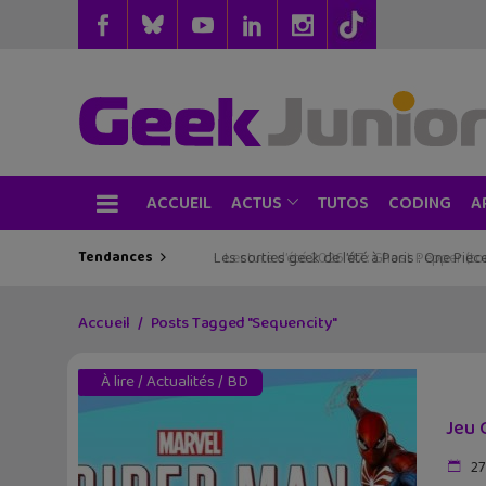
ACCUEIL
TUTOS
CODING
ACTUS
A
Tendances
Les sorties geek de l’été à Paris : One Pie
Accueil
Posts Tagged "Sequencity"
À lire
/
Actualités
/
BD
Jeu 
27