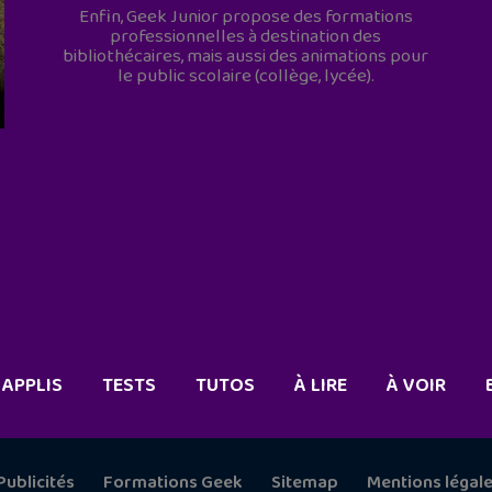
Enfin, Geek Junior propose des formations
professionnelles à destination des
bibliothécaires, mais aussi des animations pour
le public scolaire (collège, lycée).
APPLIS
TESTS
TUTOS
À LIRE
À VOIR
Publicités
Formations Geek
Sitemap
Mentions légal