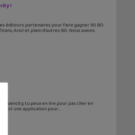
ity !
ses éditeurs partenaires pour faire gagner 90 BD
ans, Ariol et plein d’autres BD. Nous avions
Sequencity, tu peux en lire pour pas cher en
com est une application pour