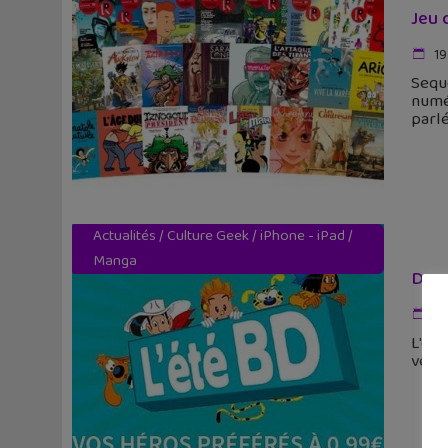
Jeu 
19
Seque
numér
parlé
Actualités
/
Culture Geek
/
iPhone - iPad
/
Manga
Des 
29
L'été
versi