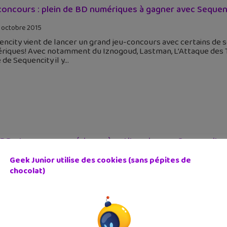
concours : plein de BD numériques à gagner avec Sequenc
 octobre 2015
ncity vient de lancer un grand jeu-concours avec certains de 
iques! Avec notamment du Iznogoud, Lastman, L’Attaque des Tit
 de Sequencity il y
BD et mangas numériques à petits prix avec Sequencity
Geek Junior utilise des cookies (sans pépites de
 juin 2015
chocolat)
 est le moment parfait pour lire des BD et des mangas. Et avec 
on numérique. Profite de l'offre jusqu'au 6 juillet. Sequencity.