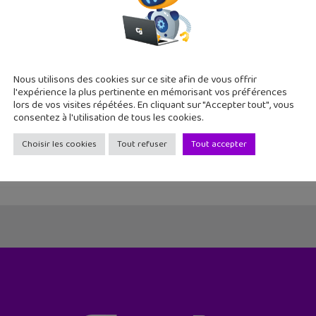
encity : l’appli pour choisir ta BD numérique grâce aux co
Nous utilisons des cookies sur ce site afin de vous offrir
mai 2015
l'expérience la plus pertinente en mémorisant vos préférences
lors de vos visites répétées. En cliquant sur "Accepter tout", vous
ncity.com est une plateforme web disponible sur ton navigateu
consentez à l'utilisation de tous les cookies.
andes dessinées et de les lire sur ta tablette. Mais son intérê
Choisir les cookies
Tout refuser
Tout accepter