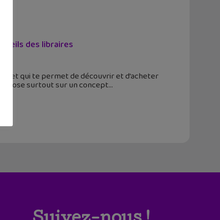
nseils des libraires
r et qui te permet de découvrir et d’acheter
t repose surtout sur un concept
Suivez-nous !