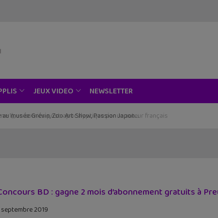
NEWSLETTER
PPLIS
JEUX VIDEO
ce au musée Grévin, Zoo Art Show, Passion Japon…
Concours BD : gagne 2 mois d’abonnement gratuits à Preum
 septembre 2019