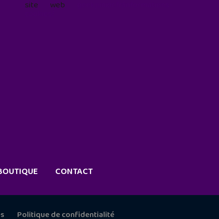
site web
geekjunior.fr/informations-
cookies/
BOUTIQUE
CONTACT
es
Politique de confidentialité