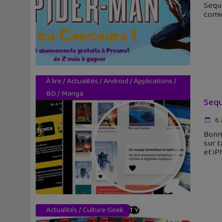
Seque
comic
À lire
/
Actualités
/
Android
/
Applications
/
BD
/
Manga
Sequ
6 
Bonn
sur t
et iP
Actualités
/
Culture Geek