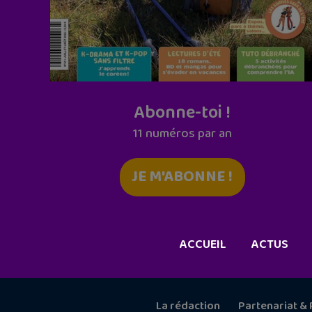
Abonne-toi !
11 numéros par an
JE M'ABONNE !
ACCUEIL
ACTUS
La rédaction
Partenariat & 