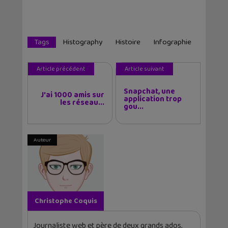
Tags
Histography
Histoire
Infographie
Article précédent
Article suivant
Snapchat, une
J'ai 1000 amis sur
application trop
les réseau...
gou...
Auteur
Christophe Coquis
Journaliste web et père de deux grands ados,