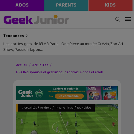
ADOS
PARENTS
KIDS
Tendances
Les sorties geek de l’été à Paris : One Piece au musée Grévin, Zoo Art
Show, Passion Japon…
Accueil
Actualités
FIFA 16 disponible et gratuit pour Android, iPhone et iPad !
/
/
/
Actualités
Android
iPhone - iPad
Jeux video