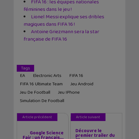
FIFA 16 : les équipes nationales
féminines dans le jeu !
Lionel Messi explique ses dribles
magiques dans FIFA 16 !
Antoine Griezmann sera la star
française de FIFA 16
Tags
EA
Electronic Arts
FIFA 16
FIFA 16 Ultimate Team
Jeu Android
Jeu De Football
Jeu IPhone
Simulation De Football
Article précédent
Article suivant
Découvre le
Google Science
premier trailer du
Fair : un français...