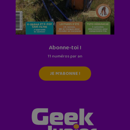
Abonne-toi !
11 numéros par an
JE M'ABONNE !