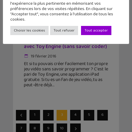
l'expérience la plus pertinente en mémorisant vos
préférences lors de vos visites répétées. En cliquant sur
"Accepter tout", vous consentez à l'utilisation de tous les
cookies.
Choisir les cookies
Tout refuser
Tout accepter
Crée ton propre jeu vidéo sur iPad
avec Toy Engine (sans savoir coder)
19 février 2016
Et si tu pouvais créer facilement ton propre
jeu vidéo sans savoir programmer ? C'est le
pari de Toy Engine, une application iPad
gratuite. Si tu es un fan de jeu vidéo, tu as
peut-être déjà
1
2
3
4
5
6
7
8
9
10