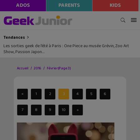
ADOS
PARENTS
KIDS
Tendances
Les sorties geek de l’été à Paris : One Piece au musée Grévin, Zoo Art
Show, Passion Japon…
Accueil
2016
février
(Page 3)
«
1
2
3
4
5
6
7
8
9
10
»