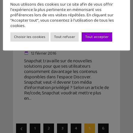
Nous utilisons des cookies sur ce site afin de vous offrir
l'expérience la plus pertinente en mémorisant vos
préférences lors de vos visites répétées. En cliquant sur
"Accepter tout", vous consentez à l'utilisation de tous les
cookies.
Snapchat veut booster les
Choisir les cookies
Tout refuser
Tout accepter
contenus sur Discover
12 février 2016
Snapchat travaille sur de nouvelles
solutions pour que ses utilisateurs
consomment davantage les contenus
disponibles dans l'espace Discover.
Snapchat veut-il devenir ton média
d'information privilégié ? Selon un article de
Re/code, Snapchat voudrait mettre plus
en
1
2
3
4
5
6