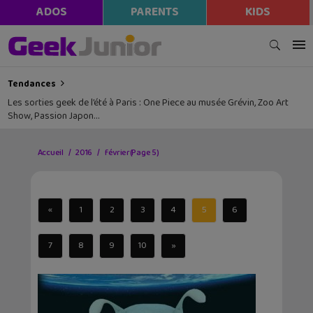
ADOS
PARENTS
KIDS
Tendances
Les sorties geek de l’été à Paris : One Piece au musée Grévin, Zoo Art
Show, Passion Japon…
Accueil
2016
février
(Page 5)
«
1
2
3
4
5
6
7
8
9
10
»