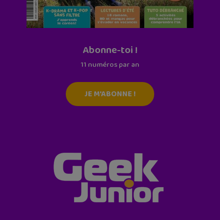
Abonne-toi !
11 numéros par an
JE M'ABONNE !