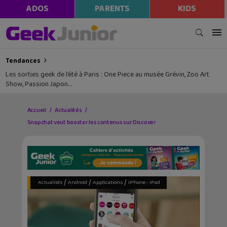
ADOS
PARENTS
KIDS
Tendances
Lecture d’été 2026 #6 : Là où danse le vent, un beau roman graphique
avec la Bretagne en toile de fond
Accueil
Actualités
Snapchat veut booster les contenus sur Discover
/
/
/
Actualités
Android
Applications
iPhone - iPad