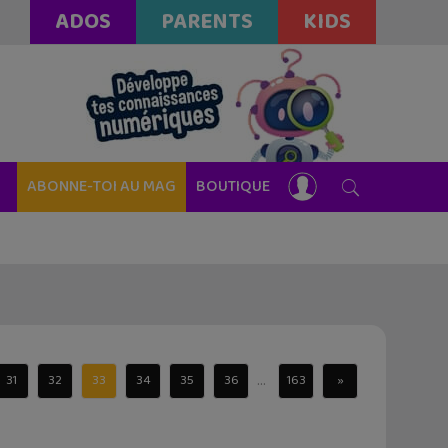
ADOS
PARENTS
KIDS
ABONNE-TOI AU MAG
BOUTIQUE
...
31
32
33
34
35
36
163
»