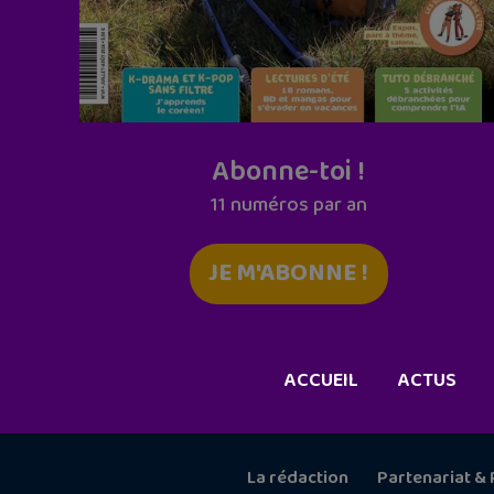
Abonne-toi !
11 numéros par an
JE M'ABONNE !
ACCUEIL
ACTUS
La rédaction
Partenariat & 