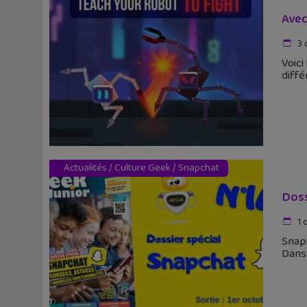
Avec
3 
Voici
diffé
Actualités
/
Culture Geek
/
Snapchat
Doss
1 
Snapc
Dans 