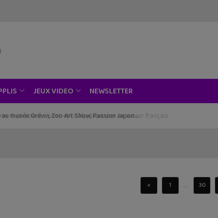
NEWSLETTER
PPLIS
JEUX VIDEO
ce au musée Grévin, Zoo Art Show, Passion Japon…
...
«
1
30