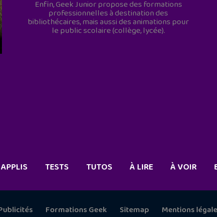
Enfin, Geek Junior propose des formations
professionnelles à destination des
bibliothécaires, mais aussi des animations pour
le public scolaire (collège, lycée).
APPLIS
TESTS
TUTOS
À LIRE
À VOIR
Publicités
Formations Geek
Sitemap
Mentions légal