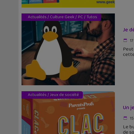
Actualités
/
Culture Geek
/
PC
/
Tutos
Je d
17
Peut-
cette
Actualités
/
Jeux de société
Un j
15
Le bu
de so