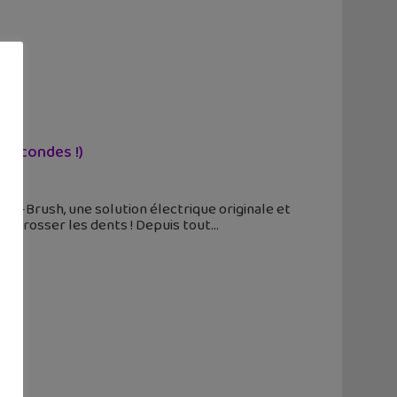
0 secondes !)
c Y-Brush, une solution électrique originale et
 te brosser les dents ! Depuis tout