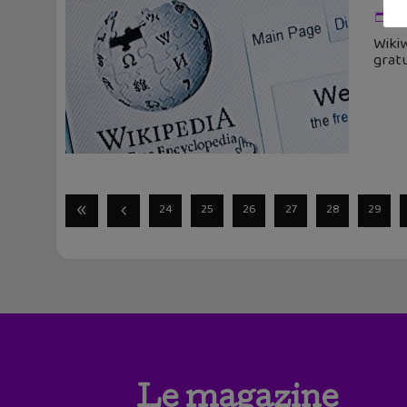
9 
Wikiw
gratu
24
25
26
27
28
29
Le magazine