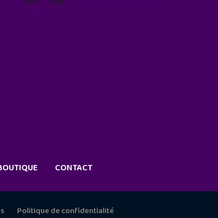
site web
geekjunior.fr/informations-
cookies/
BOUTIQUE
CONTACT
es
Politique de confidentialité