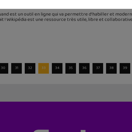
août 2021
and est un outil en ligne qui va permettre d’habiller et modernis
it ! Wikipédia est une ressource très utile, libre et collaborati
30
31
32
33
34
35
36
37
38
39