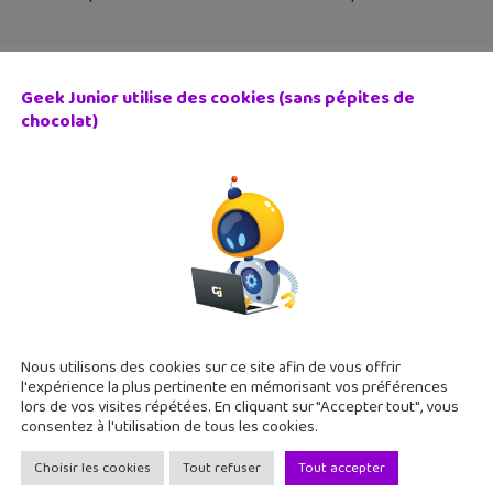
Geek Junior utilise des cookies (sans pépites de
chocolat)
 Y-Brush, tu te brosses les dents vite fait bien fait (en 1
septembre 2021
 une bonne résolution pour la rentrée : se brosser les dents ave
ace. 10 secondes suffisent ! Article sponsorisé. N'oublie pas de
Nous utilisons des cookies sur ce site afin de vous offrir
l'expérience la plus pertinente en mémorisant vos préférences
lors de vos visites répétées. En cliquant sur "Accepter tout", vous
consentez à l'utilisation de tous les cookies.
Choisir les cookies
Tout refuser
Tout accepter
ouvel habillage pour Wikipédia : Wikiwand !