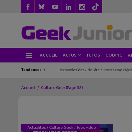
ACCUEIL
TUTOS
CODING
ACTUS
A
Tendances
Les sorties geek de l’été à Paris : One Pie
Accueil
Culture Geek
(Page 33)
Actualités
/
Culture Geek
/
Jeux video