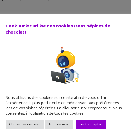
Geek Junior utilise des cookies (sans pépites de
chocolat)
, robotique, jeu vidéo : quels ateliers créatifs pour les 
 mars 2018
acances de printemps arrivent vite cette année avec son lot d'
vrir la robotique ou créer un jeu vidéo. A Paris ou en province !
Nous utilisons des cookies sur ce site afin de vous offrir
l'expérience la plus pertinente en mémorisant vos préférences
lors de vos visites répétées. En cliquant sur "Accepter tout", vous
consentez à l'utilisation de tous les cookies.
Choisir les cookies
Tout refuser
Tout accepter
 le meilleur jeu vidéo et gagne le concours Code-Décod