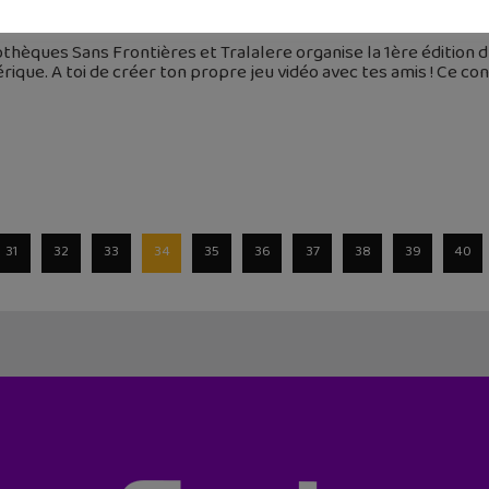
 mars 2018
othèques Sans Frontières et Tralalere organise la 1ère édition
ique. A toi de créer ton propre jeu vidéo avec tes amis ! Ce c
31
32
33
34
35
36
37
38
39
40