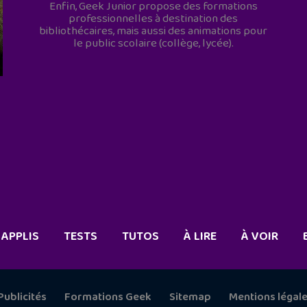
Enfin, Geek Junior propose des formations
professionnelles à destination des
bibliothécaires, mais aussi des animations pour
le public scolaire (collège, lycée).
APPLIS
TESTS
TUTOS
À LIRE
À VOIR
Publicités
Formations Geek
Sitemap
Mentions légal