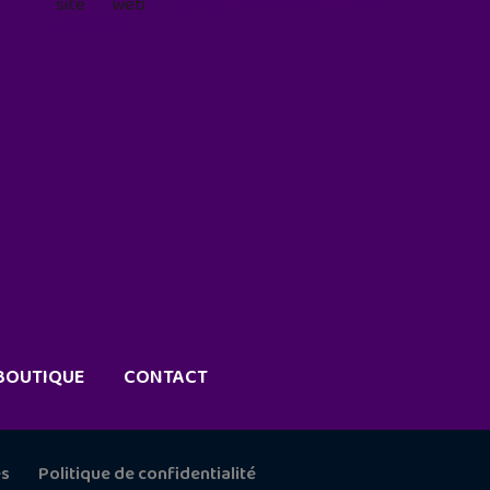
site web
geekjunior.fr/informations-
cookies/
BOUTIQUE
CONTACT
es
Politique de confidentialité