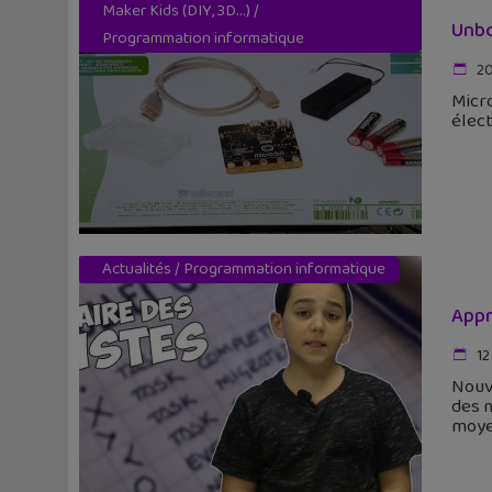
Maker Kids (DIY, 3D...)
/
Unbo
Programmation informatique
20
Micro
élect
Actualités
/
Programmation informatique
Appr
12
Nouve
des 
moye