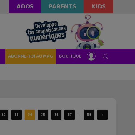
ADOS
PARENTS
KIDS
ABONNE-TOI AU MAG
BOUTIQUE
...
32
33
34
35
36
37
58
»