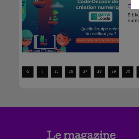
22
Bibli
numér
25
26
27
28
29
30
Le magazine