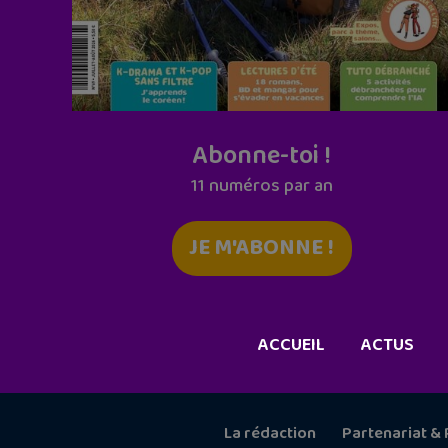
Abonne-toi !
11 numéros par an
JE M'ABONNE !
ACCUEIL
ACTUS
La rédaction
Partenariat & 