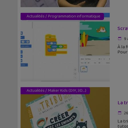
Actualités
/
Programmation informatique
Scra
9 
À la 
Pour 
Actualités
/
Maker Kids (DIY, 3D...)
La t
26
La tr
tutos