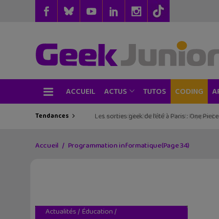
ACCUEIL
TUTOS
CODING
ACTUS
A
Tendances
Les sorties geek de l’été à Paris : One Pie
Accueil
Programmation informatique
(Page 34)
Actualités
/
Éducation
/