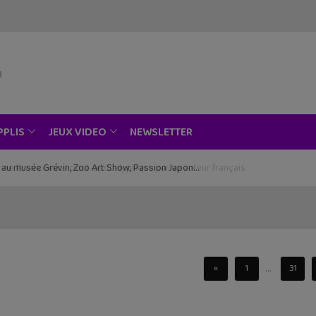
NEWSLETTER
PPLIS
JEUX VIDEO
ce au musée Grévin, Zoo Art Show, Passion Japon…
...
«
1
31