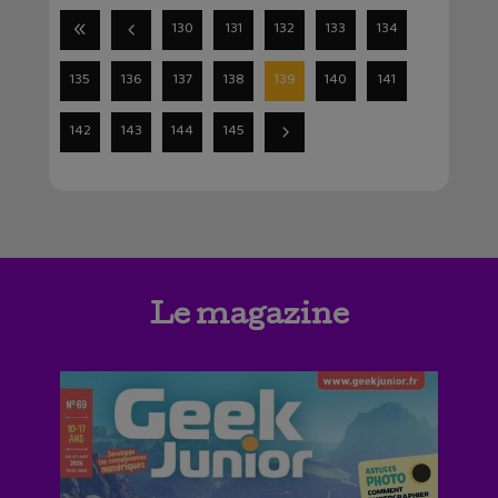
130
131
132
133
134
135
136
137
138
139
140
141
142
143
144
145
Le magazine