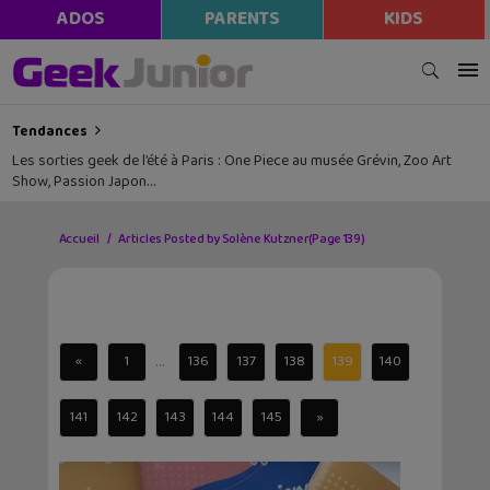
ADOS
PARENTS
KIDS
Tendances
Les sorties geek de l’été à Paris : One Piece au musée Grévin, Zoo Art
Show, Passion Japon…
Accueil
Articles Posted by Solène Kutzner
(Page 139)
...
«
1
136
137
138
139
140
141
142
143
144
145
»