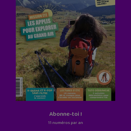
Abonne-toi !
11 numéros par an