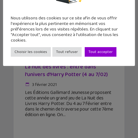
Nous utilisons des cookies sur ce site afin de vous offrir
l'expérience la plus pertinente en mémorisant vos
préférences lors de vos visites répétées. En cliquant sur
"Accepter tout", vous consentez à l'utilisation de tous les
cookies.
Choisir les cookies
Tout refuser
Tout accepter
La nuit des livres : entre dans
l’univers d’Harry Potter (4 au 7/02)
3 février 2021
Les Éditions Gallimard Jeunesse proposent
cette année un grand jeu de La Nuit des
Livres Harry Potter. Du 4 au 7 février entre
dans le chemin de traverse pour cette 7ème
édition en ligne. On