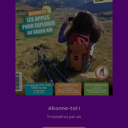
Abonne-toi !
11 numéros par an