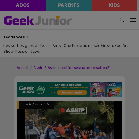
ADOS
PARENTS
KIDS
Tendances
Les sorties geek de l’été à Paris : One Piece au musée Grévin, Zoo Art
Show, Passion Japon…
Accueil
À voir
Askip : le collège se la raconte (saison 2)
/
À voir
Actualités