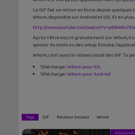
Le GIF fait un retour en force depuis quelques 
Whom, disponible sur Android et iOS. Et en plus, c
http://www.youtube.com/watch?v=p6BW6v7X
Après t’être inscrit gratuitement sur Whom, il su
ajouter du texte ou des
emoji
. Ensuite, l’appli
Whom, c’est aussi le réseau social des GIF. Tu p
Télécharger
Whom pour iOS
Télécharger
Whom pour Android
Tags
GIF
Réseaux Sociaux
Whom
Article pré