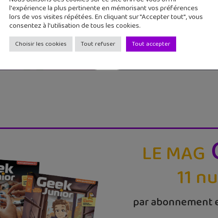
l'expérience la plus pertinente en mémorisant vos préférences
lors de vos visites répétées. En cliquant sur "Accepter tout", vous
omApp, l’appli pour
Les réseaux sociaux
consentez à l'utilisation de tous les cookies.
 à te protéger sur
nos ados : un guide
Choisir les cookies
Tout refuser
Tout accepter
dessiné...
LE MAG
11 n
par abonnement e