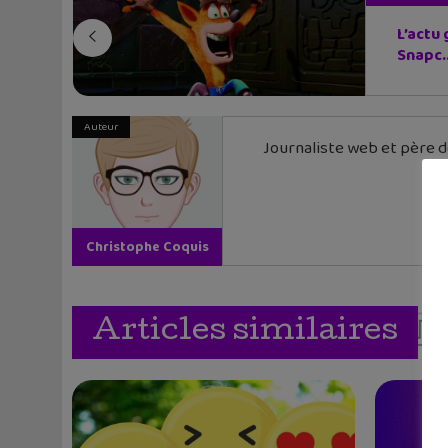
L’actu
Snapc..
Auteur
Journaliste web et père de
Christophe Coquis
Articles similaires