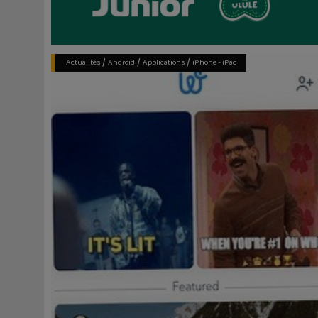
/
/
/
Actualités
Android
Applications
iPhone - iPad