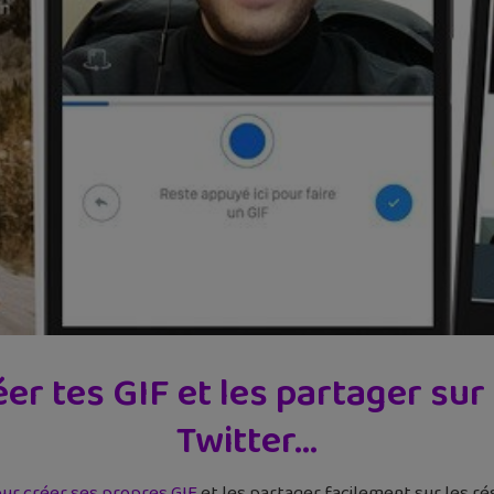
éer tes GIF et les partager su
Twitter…
ur créer ses propres GIF
et les partager facilement sur les ré