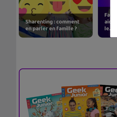
Fant
Sharenting : comment
aider
en parler en famille ?
le...