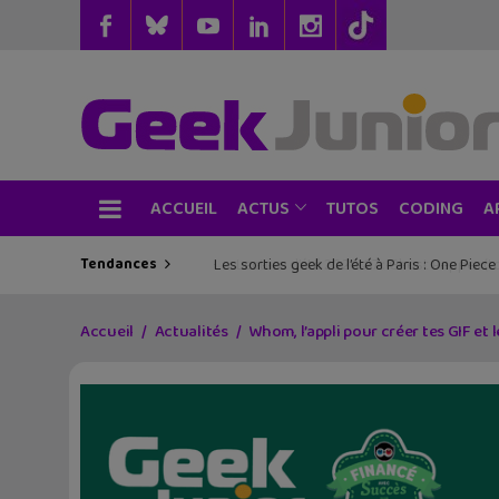
ACCUEIL
TUTOS
CODING
ACTUS
A
Tendances
Les sorties geek de l’été à Paris : One Pie
Accueil
Actualités
Whom, l’appli pour créer tes GIF et