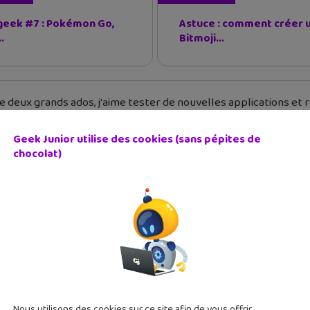
 geek #7 : Pokémon Go,
Astuce : comment créer 
.
Bitmoji...
 deux grands ados, j'aime tester de nouvelles applications et re
Geek Junior utilise des cookies (sans pépites de
chocolat)
Nous utilisons des cookies sur ce site afin de vous offrir