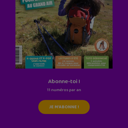
Abonne-toi !
11 numéros par an
JE M'ABONNE !