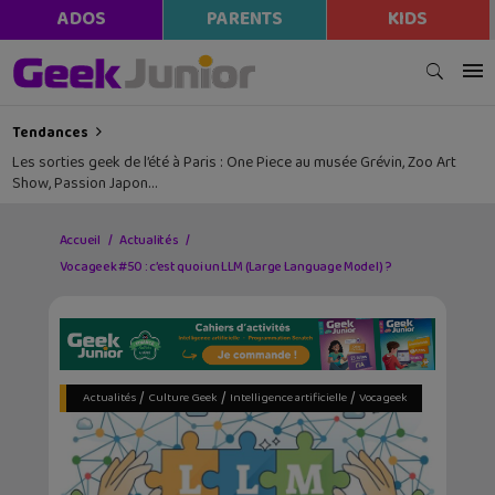
ADOS
PARENTS
KIDS
Tendances
Les sorties geek de l’été à Paris : One Piece au musée Grévin, Zoo Art
Show, Passion Japon…
Accueil
Actualités
Vocageek #50 : c’est quoi un LLM (Large Language Model) ?
/
/
/
Actualités
Culture Geek
Intelligence artificielle
Vocageek