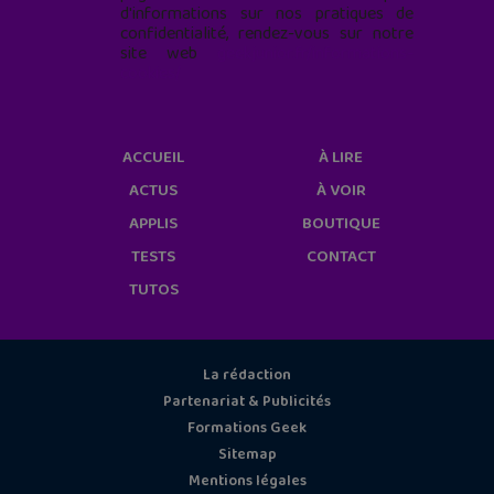
d'informations sur nos pratiques de
confidentialité, rendez-vous sur notre
site web
geekjunior.fr/informations-
cookies/
ACCUEIL
À LIRE
ACTUS
À VOIR
APPLIS
BOUTIQUE
TESTS
CONTACT
TUTOS
La rédaction
Partenariat & Publicités
Formations Geek
Sitemap
Mentions légales