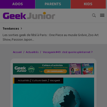
ADOS
PARENTS
KIDS
Tendances
Les sorties geek de l’été à Paris : One Piece au musée Grévin, Zoo Art
Show, Passion Japon…
Accueil
Actualités
Vocageek #49 : c’est quoi le splinternet ?
/
/
Actualités
Culture Geek
Vocageek