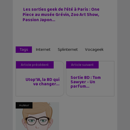
Les sorties geek de l’été à Paris : One
Piece au musée Grévin, Zoo Art Show,
Passion Japon…
Tags
Internet
Splinternet
Vocageek
Article précédent
Article suivant
Sortie BD : Tom
Utop'IA, la BD qui
Sawyer - Un
va changer...
parfum...
Auteur