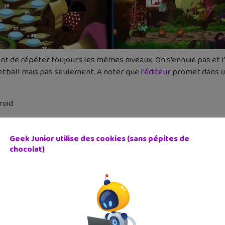
iment de répéter toujours les mêmes niveaux. On s’ennuie pas et 
ketball mais pas seulement. A noter que
l’éditeur
promet dans un
roid
Geek Junior utilise des cookies (sans pépites de
chocolat)
 Basketball
cédent
Article suivant
rs VR : la réalité