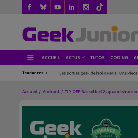
ACCUEIL
TUTOS
CODING
ACTUS
A
Tendances
Les sorties geek de l’été à Paris : One Pie
Accueil
Android
TIP-OFF Basketball 2 : quand shooter