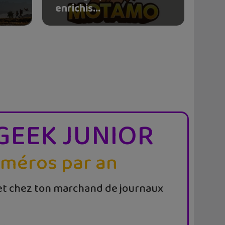
enrichis...
GEEK JUNIOR
uméros par an
t chez ton marchand de journaux