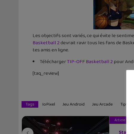
Les objectifs sont variés, ce qui évite le sent
Basketball 2
devrait ravir tous les fans de Bas
tes amis en ligne.
Télécharger
TIP-OFF Basketball 2
pour And
[taq_review]
Tags
IoPixel
Jeu Android
Jeu Arcade
Tip-Off
Article pré
Star Wa