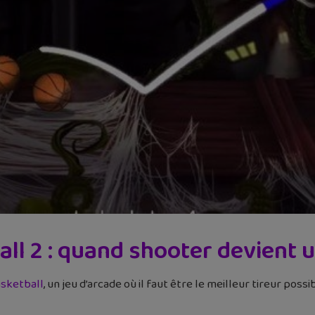
ll 2 : quand shooter devient u
sketball
, un jeu d’arcade où il faut être le meilleur tireur poss