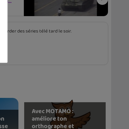
 55...
garder des séries télé tard le soir.
Avec MOTAMO :
on
améliore ton
sse
orthographe et