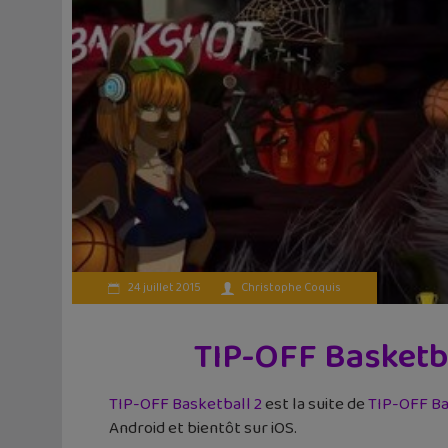
24 juillet 2015
Christophe Coquis
TIP-OFF Basketba
TIP-OFF Basketball 2
est la suite de
TIP-OFF Ba
Android et bientôt sur iOS.