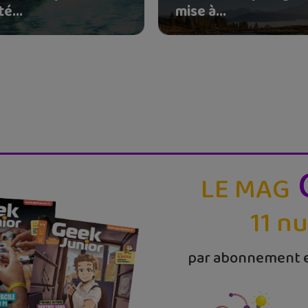
é...
mise à...
LE MAG
11 n
par abonnement e