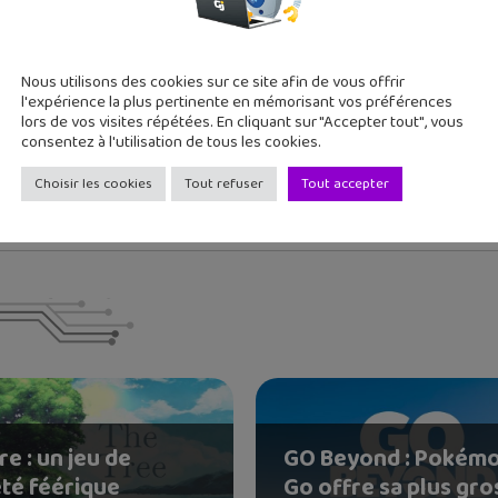
Fan d'Histoire ? YouTube a
...
Nous utilisons des cookies sur ce site afin de vous offrir
l'expérience la plus pertinente en mémorisant vos préférences
 deux grands ados, j'aime tester de nouvelles applications et re
lors de vos visites répétées. En cliquant sur "Accepter tout", vous
consentez à l'utilisation de tous les cookies.
Choisir les cookies
Tout refuser
Tout accepter
re : un jeu de
GO Beyond : Pokém
été féérique
Go offre sa plus gro