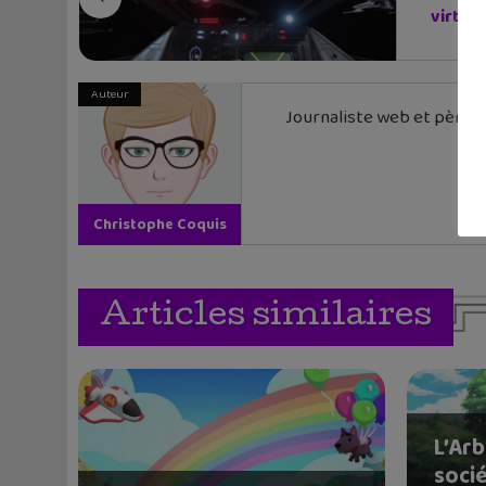
virtuell
Auteur
Journaliste web et père de
Christophe Coquis
Articles similaires
L’Arb
soci