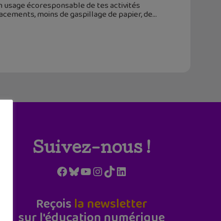
n usage écoresponsable de tes activités
lacements, moins de gaspillage de papier, de
Suivez-nous !
Facebook
Bluesky
YouTube
Instagram
TikTok
LinkedIn
Reçois
la newsletter
sur l'éducation numérique