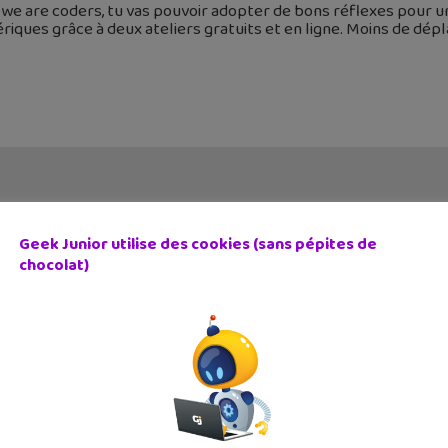
we are coders, tu vas pouvoir adopter de bons réflexes pour u
iques grâce à deux ateliers gratuits et en ligne. Moins de dép
Geek Junior utilise des cookies (sans pépites de
chocolat)