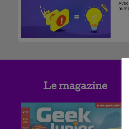
Avec 
numér
Le magazine