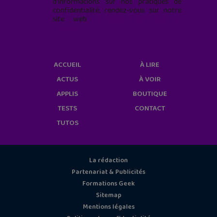
d'informations sur nos pratiques de
confidentialité, rendez-vous sur notre
site web
geekjunior.fr/informations-
cookies/
ACCUEIL
À LIRE
ACTUS
À VOIR
APPLIS
BOUTIQUE
TESTS
CONTACT
TUTOS
La rédaction
Partenariat & Publicités
Formations Geek
Sitemap
Mentions légales