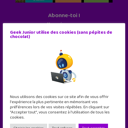
Abonne-toi !
11 numéros par an
Geek Junior utilise des cookies (sans pépites de
chocolat)
JE M'ABONNE !
Nous utilisons des cookies sur ce site afin de vous offrir
l'expérience la plus pertinente en mémorisant vos
préférences lors de vos visites répétées. En cliquant sur
"Accepter tout", vous consentez à l'utilisation de tous les
cookies.
Geek Junior est le premier site de culture numérique
à destination des adolescents.