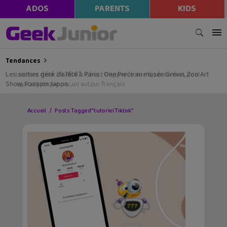
ADOS
PARENTS
KIDS
Tendances
Les sorties geek de l’été à Paris : One Piece au musée Grévin, Zoo Art
Show, Passion Japon…
Accueil
Posts Tagged "tutoriel Tiktok"