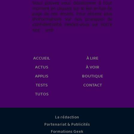
Vous pouvez vous désabonner à tout
moment en cliquant sur le lien en bas de
page de nos emails. Pour obtenir plus
d'informations sur nos pratiques de
confidentialité, rendez-vous sur notre
site web
geekjunior.fr/informations-
cookies/
ACCUEIL
À LIRE
ACTUS
À VOIR
APPLIS
BOUTIQUE
TESTS
CONTACT
TUTOS
La rédaction
Partenariat & Publicités
Formations Geek