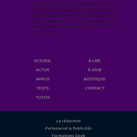
Vous pouvez vous désabonner à tout
moment en cliquant sur le lien en bas de
page de nos emails. Pour obtenir plus
d'informations sur nos pratiques de
confidentialité, rendez-vous sur notre
site web
geekjunior.fr/informations-
cookies/
ACCUEIL
À LIRE
ACTUS
À VOIR
APPLIS
BOUTIQUE
TESTS
CONTACT
TUTOS
La rédaction
Partenariat & Publicités
Formations Geek