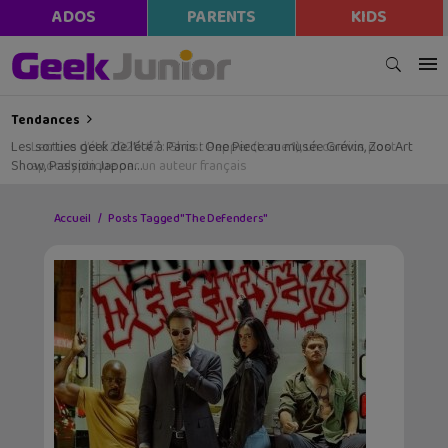
ADOS
PARENTS
KIDS
Tendances
Les sorties geek de l’été à Paris : One Piece au musée Grévin, Zoo Art
Show, Passion Japon…
Accueil
Posts Tagged "The Defenders"