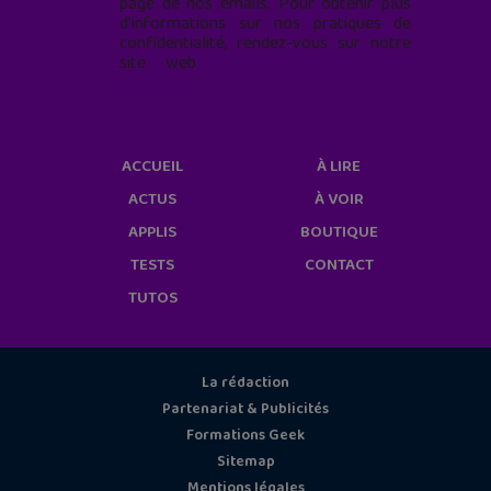
page de nos emails. Pour obtenir plus
d'informations sur nos pratiques de
confidentialité, rendez-vous sur notre
site web
geekjunior.fr/informations-
cookies/
ACCUEIL
À LIRE
ACTUS
À VOIR
APPLIS
BOUTIQUE
TESTS
CONTACT
TUTOS
La rédaction
Partenariat & Publicités
Formations Geek
Sitemap
Mentions légales