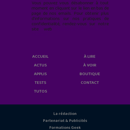
Vous pouvez vous désabonner à tout
moment en cliquant sur le lien en bas de
page de nos emails. Pour obtenir plus
d'informations sur nos pratiques de
confidentialité, rendez-vous sur notre
site web
geekjunior.fr/informations-
cookies/
ACCUEIL
À LIRE
ACTUS
À VOIR
APPLIS
BOUTIQUE
TESTS
CONTACT
TUTOS
La rédaction
Partenariat & Publicités
Formations Geek