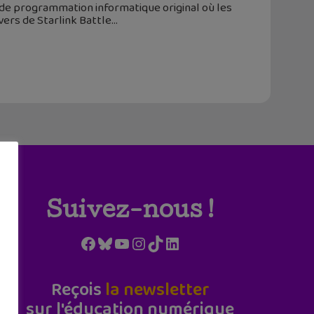
 de programmation informatique original où les
vers de Starlink Battle
Suivez-nous !
Facebook
Bluesky
YouTube
Instagram
TikTok
LinkedIn
Reçois
la newsletter
sur l'éducation numérique