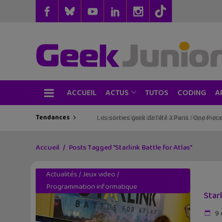
ACCUEIL
TUTOS
CODING
ACTUS
A
Tendances
Les sorties geek de l’été à Paris : One Pie
Accueil
Posts Tagged "Starlink Battle for Atlas"
Actualités
/
Jeux video
/
Programmation informatique
Star
9 