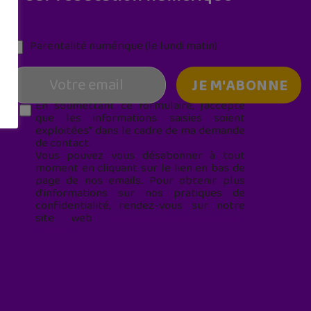
Parentalité numérique (le lundi matin)
En soumettant ce formulaire, j’accepte
que les informations saisies soient
exploitées* dans le cadre de ma demande
de contact.
Vous pouvez vous désabonner à tout
moment en cliquant sur le lien en bas de
page de nos emails. Pour obtenir plus
d'informations sur nos pratiques de
confidentialité, rendez-vous sur notre
site web
geekjunior.fr/informations-
cookies/