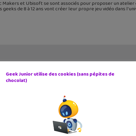
 Makers et Ubisoft se sont associés pour proposer un atelier
s geeks de 8 à 12 ans vont créer leur propre jeu vidéo dans l'uni
Geek Junior utilise des cookies (sans pépites de
chocolat)