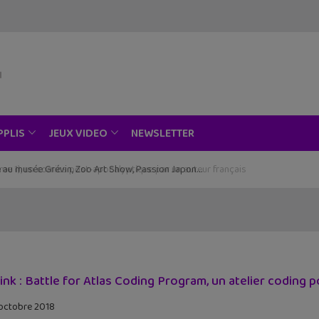
NEWSLETTER
PPLIS
JEUX VIDEO
ce au musée Grévin, Zoo Art Show, Passion Japon…
link : Battle for Atlas Coding Program, un atelier coding po
octobre 2018