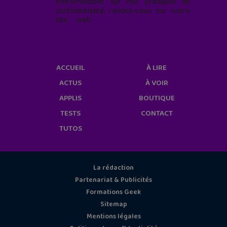
d'informations sur nos pratiques de
confidentialité, rendez-vous sur notre
site web
geekjunior.fr/informations-
cookies/
ACCUEIL
À LIRE
ACTUS
À VOIR
APPLIS
BOUTIQUE
TESTS
CONTACT
TUTOS
La rédaction
Partenariat & Publicités
Formations Geek
Sitemap
Mentions légales