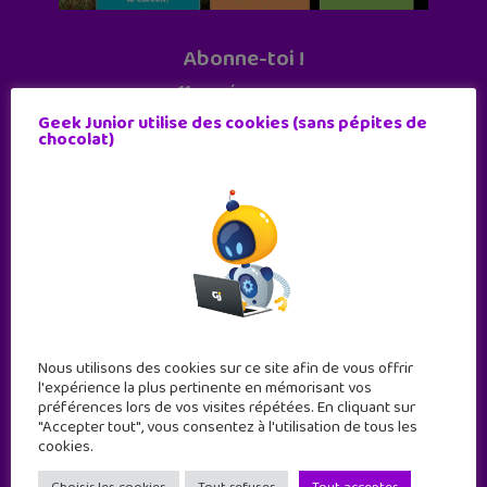
Abonne-toi !
11 numéros par an
Geek Junior utilise des cookies (sans pépites de
chocolat)
JE M'ABONNE !
Nous utilisons des cookies sur ce site afin de vous offrir
l'expérience la plus pertinente en mémorisant vos
préférences lors de vos visites répétées. En cliquant sur
"Accepter tout", vous consentez à l'utilisation de tous les
cookies.
Geek Junior est le premier site de culture numérique
à destination des adolescents.