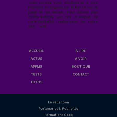
Vous pouvez vous désabonner à tout
moment en cliquant sur le lien en bas de
page de nos emails. Pour obtenir plus
d'informations sur nos pratiques de
confidentialité, rendez-vous sur notre
site web
geekjunior.fr/informations-
cookies/
ACCUEIL
À LIRE
ACTUS
À VOIR
APPLIS
BOUTIQUE
TESTS
CONTACT
TUTOS
La rédaction
Partenariat & Publicités
Formations Geek