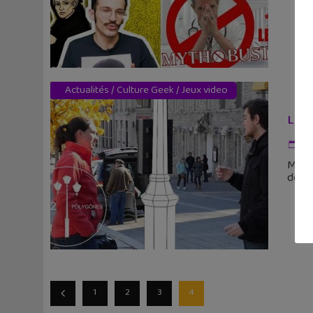
Actualités
/
Culture Geek
/
Jeux video
Les 
26
Mais 
des m
1
2
3
4