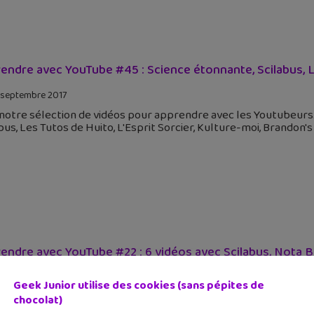
endre avec YouTube #45 : Science étonnante, Scilabus, 
 septembre 2017
 notre sélection de vidéos pour apprendre avec les Youtubeurs
bus, Les Tutos de Huito, L'Esprit Sorcier, Kulture-moi, Brandon's
endre avec YouTube #22 : 6 vidéos avec Scilabus, Nota 
 mars 2017
Geek Junior utilise des cookies (sans pépites de
 nos 6 vidéos de la semaine pour apprendre et découvrir avec C
chocolat)
écrypte, AnglaisCours Club. Cette semaine, on part à Cancún,