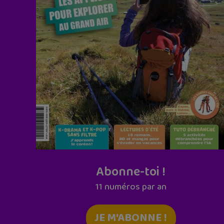
Abonne-toi !
11 numéros par an
JE M'ABONNE !