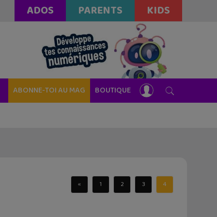
ADOS
PARENTS
KIDS
ABONNE-TOI AU MAG
BOUTIQUE
«
1
2
3
4