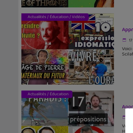
Actualités
/
Éducation
/
Vidéos
Appr
17
Voici
Scila
Actualités
/
Éducation
Appr
26
Voici
HugoD