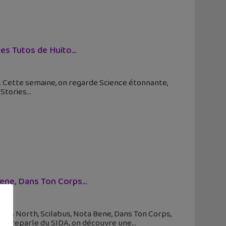
Les Tutos de Huito…
. Cette semaine, on regarde Science étonnante,
 Stories
Bene, Dans Ton Corps…
yrus North, Scilabus, Nota Bene, Dans Ton Corps,
 on reparle du SIDA, on découvre une