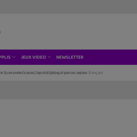
NEWSLETTER
PPLIS
JEUX VIDEO
ce au musée Grévin, Zoo Art Show, Passion Japon…