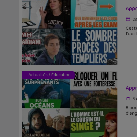
Appr
23
Cette
l'our
Actualités
/
Éducation
Appr
5 
8 nou
d'ang