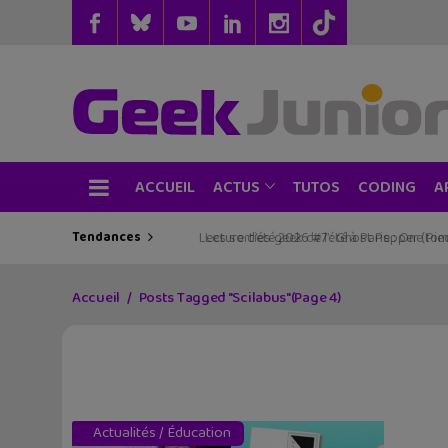
ACCUEIL
TUTOS
CODING
ACTUS
A
Tendances
Les sorties geek de l’été à Paris : One Pie
Accueil
Posts Tagged "Scilabus"
(Page 4)
Actualités
/
Éducation