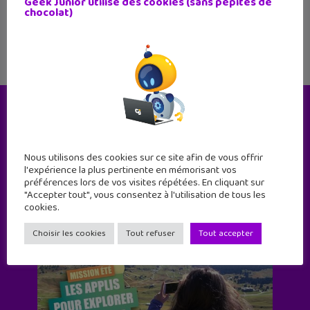
Geek Junior utilise des cookies (sans pépites de
les
chocolat)
Le magazine
Nous utilisons des cookies sur ce site afin de vous offrir
l'expérience la plus pertinente en mémorisant vos
préférences lors de vos visites répétées. En cliquant sur
"Accepter tout", vous consentez à l'utilisation de tous les
cookies.
Choisir les cookies
Tout refuser
Tout accepter