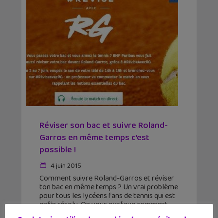
Réviser son bac et suivre Roland-
Garros en même temps c’est
possible !
4 juin 2015
Comment suivre Roland-Garros et réviser
ton bac en même temps ? Un vrai problème
pour tous les lycéens fans de tennis qui est
enfin résolu. On vous explique comment
faire. Pour pouvoir continuer à regarder