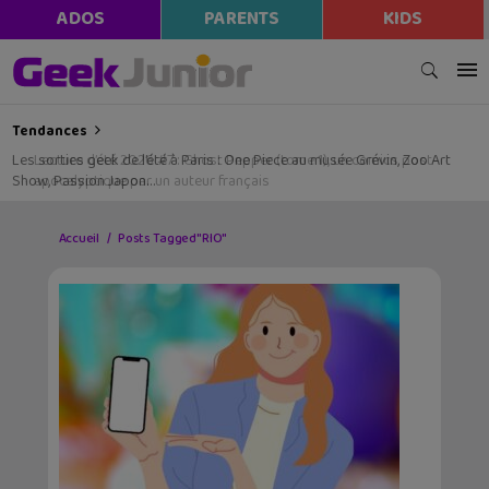
ADOS
PARENTS
KIDS
Tendances
Les sorties geek de l’été à Paris : One Piece au musée Grévin, Zoo Art
Show, Passion Japon…
Accueil
Posts Tagged "RIO"