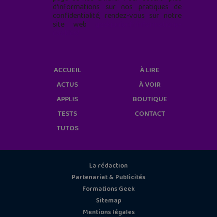
d'informations sur nos pratiques de
confidentialité, rendez-vous sur notre
site web
geekjunior.fr/informations-
cookies/
ACCUEIL
À LIRE
ACTUS
À VOIR
APPLIS
BOUTIQUE
TESTS
CONTACT
TUTOS
La rédaction
Partenariat & Publicités
Formations Geek
Sitemap
Mentions légales