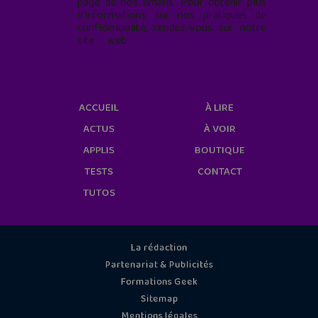
page de nos emails. Pour obtenir plus
d'informations sur nos pratiques de
confidentialité, rendez-vous sur notre
site web
geekjunior.fr/informations-
cookies/
ACCUEIL
À LIRE
ACTUS
À VOIR
APPLIS
BOUTIQUE
TESTS
CONTACT
TUTOS
La rédaction
Partenariat & Publicités
Formations Geek
Sitemap
Mentions légales