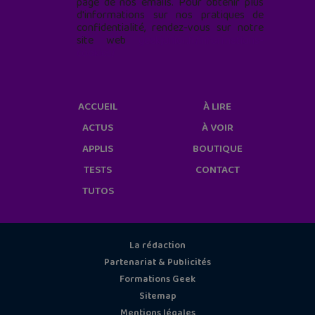
page de nos emails. Pour obtenir plus
d'informations sur nos pratiques de
confidentialité, rendez-vous sur notre
site web
geekjunior.fr/informations-
cookies/
ACCUEIL
À LIRE
ACTUS
À VOIR
APPLIS
BOUTIQUE
TESTS
CONTACT
TUTOS
La rédaction
Partenariat & Publicités
Formations Geek
Sitemap
Mentions légales