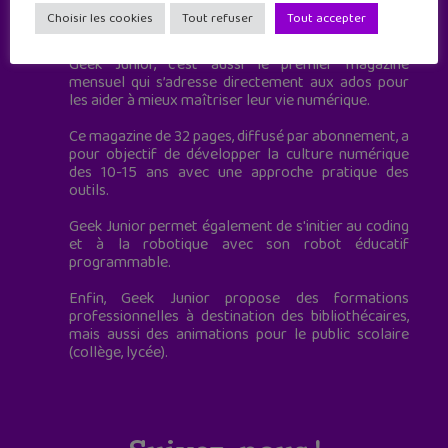
Geek Junior est le premier site de culture numérique
Choisir les cookies
Tout refuser
Tout accepter
à destination des adolescents.
Geek Junior, c’est aussi le premier magazine
mensuel qui s’adresse directement aux ados pour
les aider à mieux maîtriser leur vie numérique.
Ce magazine de 32 pages, diffusé par abonnement, a
pour objectif de développer la culture numérique
des 10-15 ans avec une approche pratique des
outils.
Geek Junior permet également de s'initier au coding
et à la robotique avec son robot éducatif
programmable.
Enfin, Geek Junior propose des formations
professionnelles à destination des bibliothécaires,
mais aussi des animations pour le public scolaire
(collège, lycée).