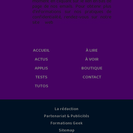
moment en cliquant sur le lien en bas de
page de nos emails. Pour obtenir plus
d'informations sur nos pratiques de
confidentialité, rendez-vous sur notre
site web
geekjunior.fr/informations-
cookies/
ACCUEIL
À LIRE
ACTUS
À VOIR
APPLIS
BOUTIQUE
TESTS
CONTACT
TUTOS
La rédaction
Partenariat & Publicités
Formations Geek
Sitemap