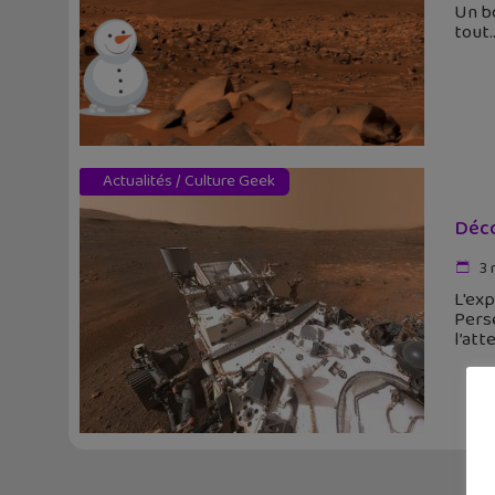
Un b
tout.
Actualités
/
Culture Geek
Déco
3 
L'exp
Perse
l’att