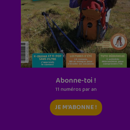
Abonne-toi !
11 numéros par an
JE M'ABONNE !