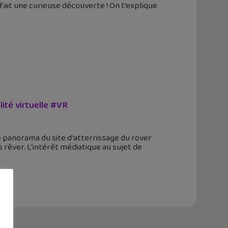
it une curieuse découverte ! On t'explique
ité virtuelle #VR
e panorama du site d'atterrissage du rover
 rêver. L'intérêt médiatique au sujet de