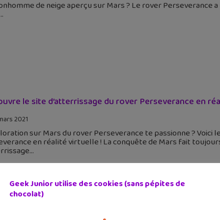
onhomme de neige aperçu sur Mars ? Le rover Perseverance a fa
uvre le site d’atterrissage du rover Perseverance en réal
mars 2021
loration sur Mars du rover Perseverance te passionne ? Voici l
verance en réalité virtuelle ! La conquête de Mars fait toujours
errissage
Geek Junior utilise des cookies (sans pépites de
chocolat)