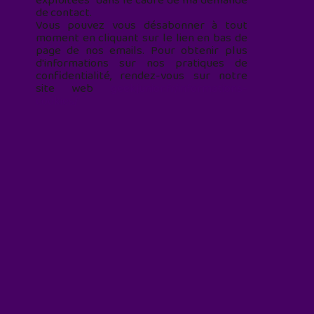
exploitées* dans le cadre de ma demande
de contact.
Vous pouvez vous désabonner à tout
moment en cliquant sur le lien en bas de
page de nos emails. Pour obtenir plus
d'informations sur nos pratiques de
confidentialité, rendez-vous sur notre
site web
geekjunior.fr/informations-
cookies/