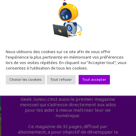
Nous utilisons des cookies sur ce site afin de vous offrir
l'expérience la plus pertinente en mémorisant vos préférences
lors de vos visites répétées. En cliquant sur "Accepter tout", vous
consentez à l'utilisation de tous les cookies.
Choisir les cookies
Tout refuser
Tout accepter
Geek Junior est le premier site de culture
numérique à destination des adolescents.
Geek Junior, c’est aussi le premier magazine
mensuel qui s’adresse directement aux ados
pour les aider à mieux maîtriser leur vie
numérique.
Ce magazine de 32 pages, diffusé par
abonnement, a pour objectif de développer la