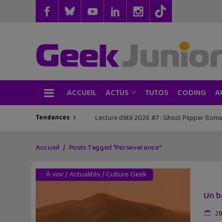
ACCUEIL
TUTOS
CODING
ACTUS
A
Tendances
Lecture d’été 2026 #7 : Ghost Pepper (tome
Accueil
Posts Tagged "Perseverance"
À voir
/
Actualités
/
Culture Geek
Un b
28