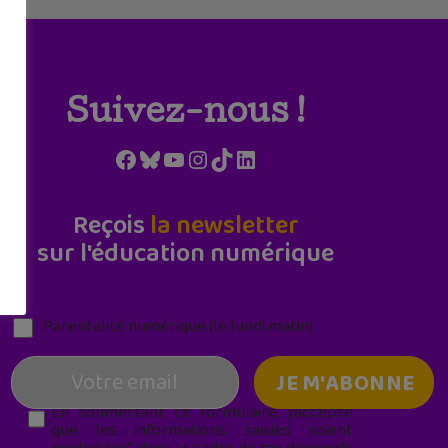
Suivez-nous !
Facebook
Bluesky
YouTube
Instagram
TikTok
LinkedIn
Reçois
la newsletter
sur l'éducation numérique
Parentalité numérique (le lundi matin)
En soumettant ce formulaire, j’accepte
que les informations saisies soient