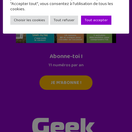
"Accepter tout", vous consentez à l'utilisation de tous les
cookies.
Choisir les cookies
Tout refuser
Tout accepter
Abonne-toi !
11 numéros par an
JE M'ABONNE !