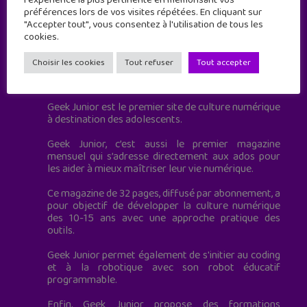
préférences lors de vos visites répétées. En cliquant sur
"Accepter tout", vous consentez à l'utilisation de tous les
cookies.
Choisir les cookies
Tout refuser
Tout accepter
Geek Junior est le premier site de culture numérique
à destination des adolescents.
Geek Junior, c’est aussi le premier magazine
mensuel qui s’adresse directement aux ados pour
les aider à mieux maîtriser leur vie numérique.
Ce magazine de 32 pages, diffusé par abonnement, a
pour objectif de développer la culture numérique
des 10-15 ans avec une approche pratique des
outils.
Geek Junior permet également de s'initier au coding
et à la robotique avec son robot éducatif
programmable.
Enfin, Geek Junior propose des formations