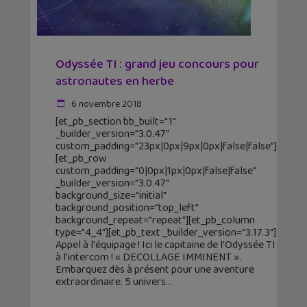
Odyssée TI : grand jeu concours pour
astronautes en herbe
6 novembre 2018
[et_pb_section bb_built="1"
_builder_version="3.0.47"
custom_padding="23px|0px|9px|0px|false|false"]
[et_pb_row
custom_padding="0|0px|1px|0px|false|false"
_builder_version="3.0.47"
background_size="initial"
background_position="top_left"
background_repeat="repeat"][et_pb_column
type="4_4"][et_pb_text _builder_version="3.17.3"]
Appel à l'équipage ! Ici le capitaine de l’Odyssée TI
à l’intercom ! « DECOLLAGE IMMINENT ».
Embarquez dès à présent pour une aventure
extraordinaire. 5 univers