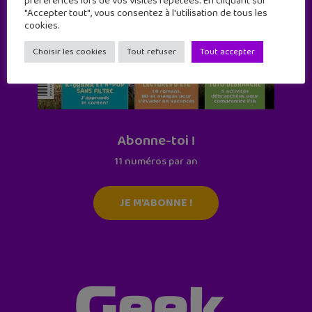
préférences lors de vos visites répétées. En cliquant sur
"Accepter tout", vous consentez à l'utilisation de tous les
cookies.
Choisir les cookies
Tout refuser
Tout accepter
Abonne-toi !
11 numéros par an
JE M'ABONNE !