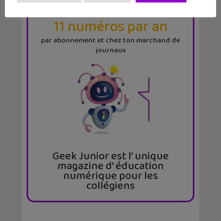
LE MAG
GEEK JUNIOR
11 numéros par an
par abonnement et chez ton marchand de
journaux
Geek Junior est l’ unique
magazine d’ éducation
numérique pour les
collégiens