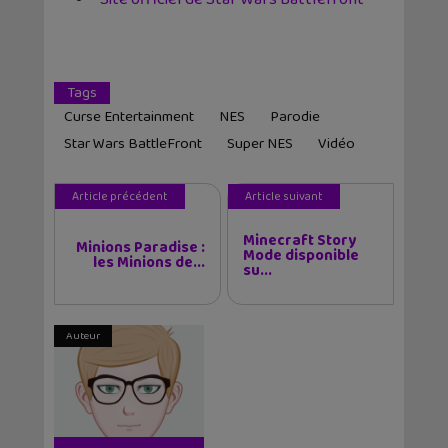
Tags
Curse Entertainment
NES
Parodie
Star Wars BattleFront
Super NES
Vidéo
Article précédent
Article suivant
Minecraft Story
Minions Paradise :
Mode disponible
les Minions de...
su...
Auteur