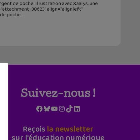
ent de poche. Illustration avec Xaalys, une
d="attachment_38623" align="alignleft"
t de poche
Suivez-nous !
Facebook
Bluesky
YouTube
Instagram
TikTok
LinkedIn
Reçois
la newsletter
sur l'éducation numérique