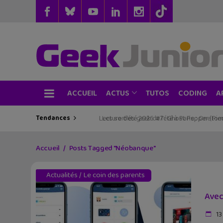
ACCUEIL
TUTOS
CODING
ACTUS
A
Tendances
Les sorties geek de l’été à Paris : One Pie
Accueil
Posts Tagged "Néobanque"
Actualités
/
Le coin des parents
Avec
13