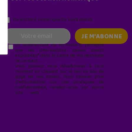
Parentalité numérique (le lundi matin)
En soumettant ce formulaire, j’accepte
que les informations saisies soient
exploitées* dans le cadre de ma demande
de contact.
Vous pouvez vous désabonner à tout
moment en cliquant sur le lien en bas de
page de nos emails. Pour obtenir plus
d'informations sur nos pratiques de
confidentialité, rendez-vous sur notre
site web
geekjunior.fr/informations-
cookies/