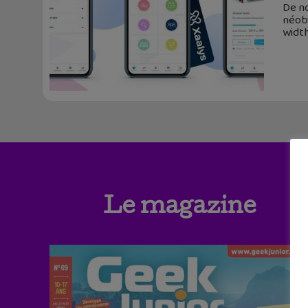
De no
néoba
width
Le magazine