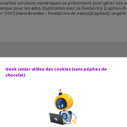
uvelles solutions numériques se présentent pour gérer son arg
nque pour les ados. Explication avec sa fondatrice. [caption i
="250"] Diana Brondel - Fondatrice de Xaalys[/caption] L’argen
Geek Junior utilise des cookies (sans pépites de
chocolat)