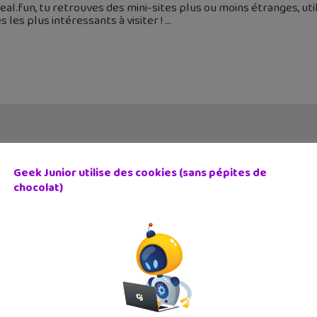
eal.fun, tu retrouves des mini-sites plus ou moins étranges, util
es les plus intéressants à visiter !
Geek Junior utilise des cookies (sans pépites de
chocolat)