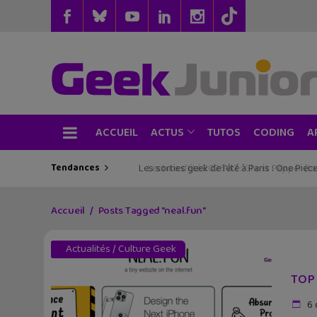
ACCUEIL
TUTOS
CODING
ACTUS
A
Tendances
Les sorties geek de l’été à Paris : One Pie
Accueil
Posts Tagged "neal.fun"
Actualités
/
Culture Geek
TOP 
6 