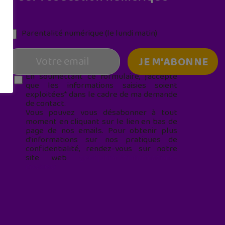
Parentalité numérique (le lundi matin)
En soumettant ce formulaire, j’accepte
que les informations saisies soient
exploitées* dans le cadre de ma demande
de contact.
Vous pouvez vous désabonner à tout
moment en cliquant sur le lien en bas de
page de nos emails. Pour obtenir plus
d'informations sur nos pratiques de
confidentialité, rendez-vous sur notre
site web
geekjunior.fr/informations-
cookies/