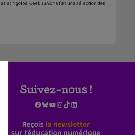
es et rigolos. Geek Junior a fait une sélection des
Suivez-nous !
Facebook
Bluesky
YouTube
Instagram
TikTok
LinkedIn
Reçois
la newsletter
sur l'éducation numérique