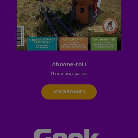
Abonne-toi !
11 numéros par an
JE M'ABONNE !