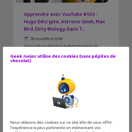
Apprendre avec YouTube #103 :
Hugo Décrypte, Astrono Geek, Max
Bird, Dirty Biology, Dans T...
18 novembre 2018
Voici notre sélection hebdomadaire de
vidéos passionnantes trouvées sur
Geek Junior utilise des cookies (sans pépites de
YouTube, avec des histoires de carottes,
chocolat)
d'une Terre plate, d'antibiotiques
Nous utilisons des cookies sur ce site afin de vous offrir
l'expérience la plus pertinente en mémorisant vos