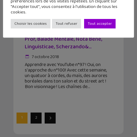
préférences lors de vos visites répétées. En cliquant sur
"Accepter tout", vous consentez à l'utilisation de tous les
cookies.
Choisir les cookies
Tout refuser
Tout accepter
Apprendre avec YouTube #97 : La
Prof, Balade Mentale, Nota Bene,
Linguisticae, Scherzando&...
7 octobre 2018
Apprendre avec YouTube n°97 ! Oui, on
s'approche du n°100! Avec cette semaine,
un quatuor à cordes, du maïs, des aurores
boréales dans ton salon et du street art !
Bon visionnage ! Les chaînes de
1
2