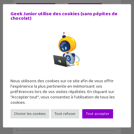
Article précédent
Article suivant
Geek Junior utilise des cookies (sans pépites de
chocolat)
"Zéro stress pour
L’actu geek #125 :
mon ado&quo...
Extrapage, Star...
Auteur
Christophe Coquis
Nous utilisons des cookies sur ce site afin de vous offrir
l'expérience la plus pertinente en mémorisant vos
préférences lors de vos visites répétées. En cliquant sur
Journaliste web et père de deux grands ados,
"Accepter tout", vous consentez à l'utilisation de tous les
j'aime tester de nouvelles applications et
cookies.
regarder des séries télé tard le soir.
Choisir les cookies
Tout refuser
Tout accepter