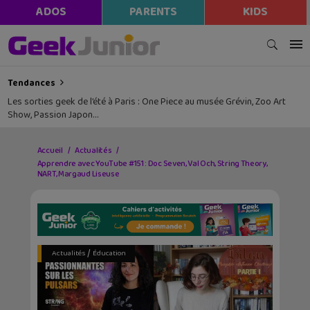
ADOS
PARENTS
KIDS
Tendances
Les sorties geek de l’été à Paris : One Piece au musée Grévin, Zoo Art
Show, Passion Japon…
Accueil
Actualités
Apprendre avec YouTube #151 : Doc Seven, Val Och, String Theory,
NART, Margaud Liseuse
/
Actualités
Éducation