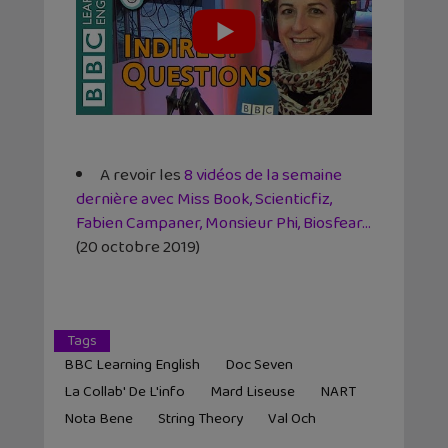
A revoir les
8 vidéos de la semaine
dernière avec Miss Book, Scienticfiz,
Fabien Campaner, Monsieur Phi, Biosfear…
(20 octobre 2019)
Tags
BBC Learning English
Doc Seven
La Collab' De L'info
Mard Liseuse
NART
Nota Bene
String Theory
Val Och