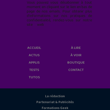
Vous pouvez vous désabonner à tout
moment en cliquant sur le lien en bas de
page de nos emails. Pour obtenir plus
d'informations sur nos pratiques de
confidentialité, rendez-vous sur notre
site web
geekjunior.fr/informations-
cookies/
ACCUEIL
À LIRE
ACTUS
À VOIR
APPLIS
BOUTIQUE
TESTS
CONTACT
TUTOS
La rédaction
Partenariat & Publicités
Formations Geek