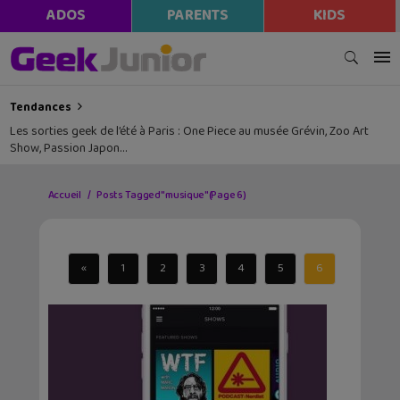
ADOS
PARENTS
KIDS
Tendances
Les sorties geek de l’été à Paris : One Piece au musée Grévin, Zoo Art
Show, Passion Japon…
Accueil
Posts Tagged "musique"
(Page 6)
«
1
2
3
4
5
6