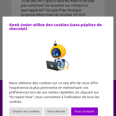
Tu as des MP3 que tu adores mais tu ne sais
pas comment les écouter sur n'importe
quel appareil? Google Play Musique
propose désormais de stocker 50 000
titres gratuitement. Google Play Musique
se fait discret face
Geek Junior utilise des cookies (sans pépites de
chocolat)
1
2
3
4
5
6
Nous utilisons des cookies sur ce site afin de vous offrir
l'expérience la plus pertinente en mémorisant vos
préférences lors de vos visites répétées. En cliquant sur
Le magazine
"Accepter tout", vous consentez à l'utilisation de tous les
cookies.
Choisir les cookies
Tout refuser
Tout accepter