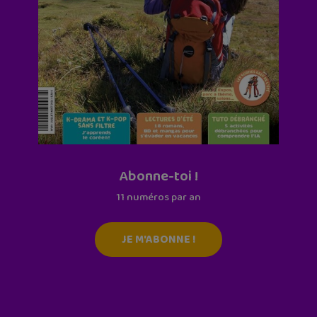
Abonne-toi !
11 numéros par an
JE M'ABONNE !