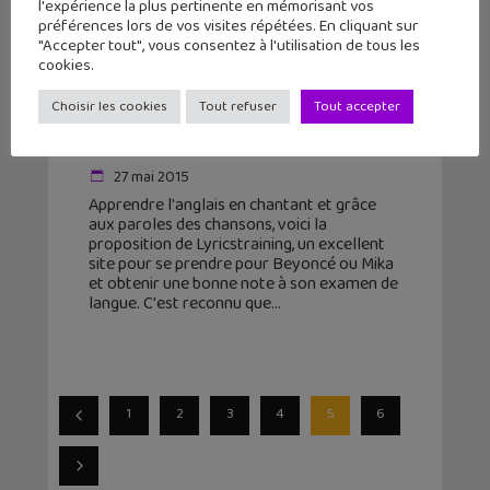
l'expérience la plus pertinente en mémorisant vos
préférences lors de vos visites répétées. En cliquant sur
"Accepter tout", vous consentez à l'utilisation de tous les
cookies.
Choisir les cookies
Tout refuser
Tout accepter
Lyricstraining : apprendre l’anglais
avec Rihanna ou Justin Bieber !
27 mai 2015
Apprendre l'anglais en chantant et grâce
aux paroles des chansons, voici la
proposition de Lyricstraining, un excellent
site pour se prendre pour Beyoncé ou Mika
et obtenir une bonne note à son examen de
langue. C'est reconnu que
1
2
3
4
5
6