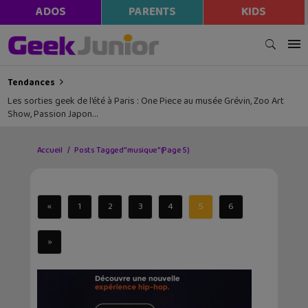
ADOS
PARENTS
KIDS
Tendances
Les sorties geek de l’été à Paris : One Piece au musée Grévin, Zoo Art
Show, Passion Japon…
Accueil
Posts Tagged "musique"
(Page 5)
«
1
2
3
4
5
6
»