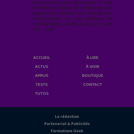
Vous pouvez vous désabonner à tout
moment en cliquant sur le lien en bas de
page de nos emails. Pour obtenir plus
d'informations sur nos pratiques de
confidentialité, rendez-vous sur notre
site web
geekjunior.fr/informations-
cookies/
ACCUEIL
À LIRE
ACTUS
À VOIR
APPLIS
BOUTIQUE
TESTS
CONTACT
TUTOS
La rédaction
Partenariat & Publicités
Formations Geek