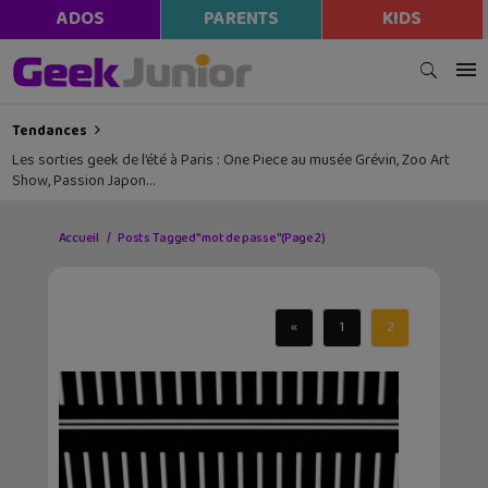
ADOS
PARENTS
KIDS
Tendances
Les sorties geek de l’été à Paris : One Piece au musée Grévin, Zoo Art
Show, Passion Japon…
Accueil
Posts Tagged "mot de passe"
(Page 2)
«
1
2