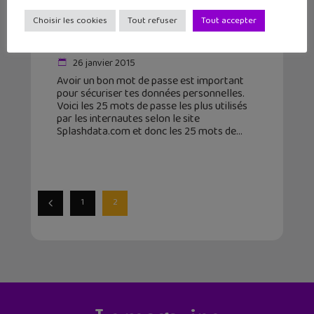
Si tu utilises ce mot de passe,
Choisir les cookies
Tout refuser
Tout accepter
change-le vite !
26 janvier 2015
Avoir un bon mot de passe est important
pour sécuriser tes données personnelles.
Voici les 25 mots de passe les plus utilisés
par les internautes selon le site
Splashdata.com et donc les 25 mots de
1
2