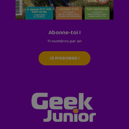
Abonne-toi !
11 numéros par an
JE M'ABONNE !