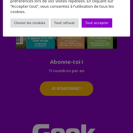
préférences lors de vos visites répétées. En cliquant sur
"Accepter tout", vous consentez à l'utilisation de tous les
cookies.
Choisir les cookies
Tout refuser
Tout accepter
Abonne-toi !
11 numéros par an
JE M'ABONNE !