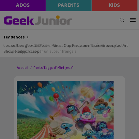
ADOS
PARENTS
KIDS
Tendances
Les sorties geek de l’été à Paris : One Piece au musée Grévin, Zoo Art
Show, Passion Japon…
Accueil
Posts Tagged "Mini-jeux"