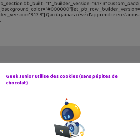
b_section bb_built="1" _builder_version="3.17.3" custom_padd
_background_color="#000000"][et_pb_row _builder_version="3
der_version="3.17.3"] Qui n'a jamais rêvé d'apprendre en s'amu
Geek Junior utilise des cookies (sans pépites de
chocolat)