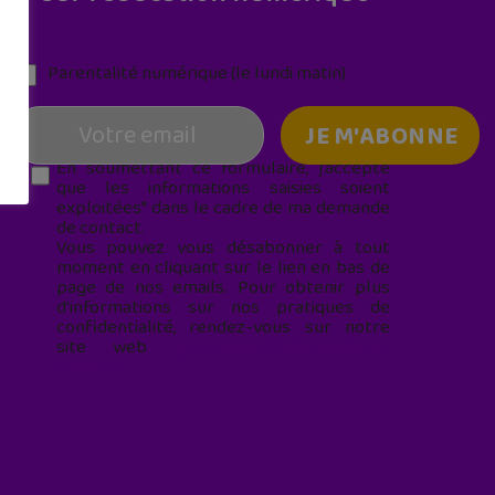
Parentalité numérique (le lundi matin)
En soumettant ce formulaire, j’accepte
que les informations saisies soient
exploitées* dans le cadre de ma demande
de contact.
Vous pouvez vous désabonner à tout
moment en cliquant sur le lien en bas de
page de nos emails. Pour obtenir plus
d'informations sur nos pratiques de
confidentialité, rendez-vous sur notre
site web
geekjunior.fr/informations-
cookies/