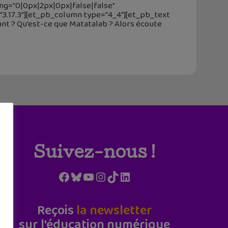
ing="0|0px|2px|0px|false|false"
.17.3"][et_pb_column type="4_4"][et_pb_text
sant ? Qu'est-ce que Matatalab ? Alors écoute
Suivez-nous !
Facebook
Bluesky
YouTube
Instagram
TikTok
LinkedIn
Reçois
la newsletter
sur l'éducation numérique