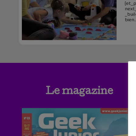
[et_p
next
_buil
bien
Le magazine