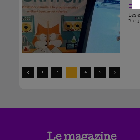
9 
Les é
"Le g
1
2
3
4
5
Le magazine