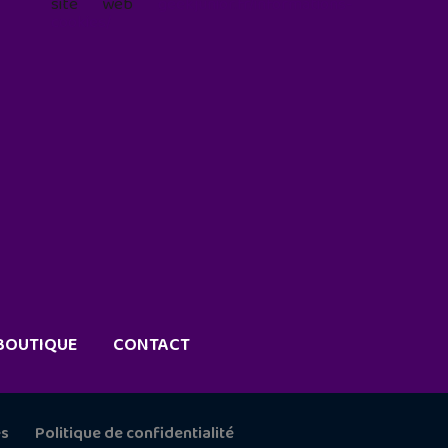
site web
geekjunior.fr/informations-
cookies/
BOUTIQUE
CONTACT
es
Politique de confidentialité