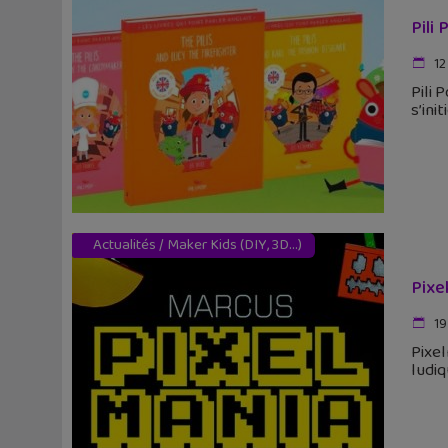
Pili
12
Pili 
s’ini
Actualités
/
Maker Kids (DIY, 3D...)
Pixe
19
Pixel
ludiq