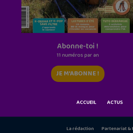
Abonne-toi !
11 numéros par an
JE M'ABONNE !
ACCUEIL
ACTUS
La rédaction
Partenariat & 