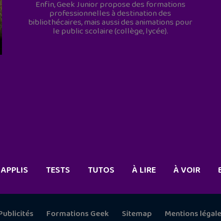
Enfin, Geek Junior propose des formations
professionnelles à destination des
bibliothécaires, mais aussi des animations pour
le public scolaire (collège, lycée).
APPLIS
TESTS
TUTOS
À LIRE
À VOIR
Publicités
Formations Geek
Sitemap
Mentions légal