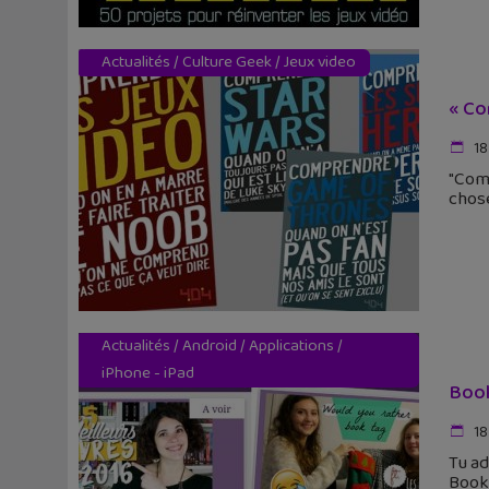
Actualités
/
Culture Geek
/
Jeux video
« Co
18
"Comp
chose
Actualités
/
Android
/
Applications
/
iPhone - iPad
Book
18
Tu ad
Bookt